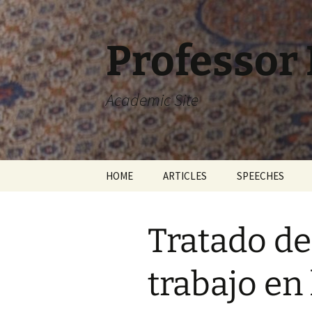
Skip
to
content
Professor
Academic Site
HOME
ARTICLES
SPEECHES
Tratado de
trabajo en 