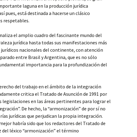
importante laguna en la producción jurídica
así pues, está destinada a hacerse un clásico
as respetables.
 analiza el amplio cuadro del fascinante mundo del
raleza jurídica hasta todas sus manifestaciones más
jurídicos nacionales del continente, con atención
parado entre Brasil y Argentina, que es no sólo
fundamental importancia para la profundización del
derecho del trabajo en el ámbito de la integración
tadamente critica el Tratado de Asunción de 1991 por
 legislaciones en las áreas pertinentes para lograr el
egración”. De hecho, la “armonización” de por sí no
ías jurídicas que perjudican la propia integración.
mejor habría sido que los redactores del Tratado de
z del léxico “armonización” el término