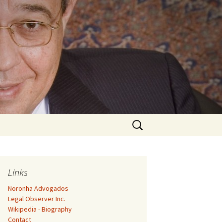
Search
for:
Links
Noronha Advogados
Legal Observer Inc.
Wikipedia - Biography
Contact