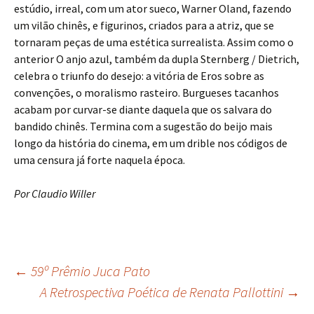
estúdio, irreal, com um ator sueco, Warner Oland, fazendo
um vilão chinês, e figurinos, criados para a atriz, que se
tornaram peças de uma estética surrealista. Assim como o
anterior O anjo azul, também da dupla Sternberg / Dietrich,
celebra o triunfo do desejo: a vitória de Eros sobre as
convenções, o moralismo rasteiro. Burgueses tacanhos
acabam por curvar-se diante daquela que os salvara do
bandido chinês. Termina com a sugestão do beijo mais
longo da história do cinema, em um drible nos códigos de
uma censura já forte naquela época.
Por Claudio Willer
Navegação
←
59º Prêmio Juca Pato
A Retrospectiva Poética de Renata Pallottini
→