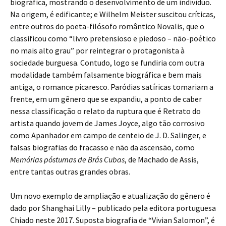
biográfica, mostrando o desenvolvimento de um indivíduo.
Na origem, é edificante; e Wilhelm Meister suscitou críticas,
entre outros do poeta-filósofo romântico Novalis, que o
classificou como “livro pretensioso e piedoso – não-poético
no mais alto grau” por reintegrar o protagonista à
sociedade burguesa. Contudo, logo se fundiria com outra
modalidade também falsamente biográfica e bem mais
antiga, o romance picaresco. Paródias satíricas tomariam a
frente, em um gênero que se expandiu, a ponto de caber
nessa classificação o relato da ruptura que é Retrato do
artista quando jovem de James Joyce, algo tão corrosivo
como Apanhador em campo de centeio de J. D. Salinger, e
falsas biografias do fracasso e não da ascensão, como
Memórias póstumas de Brás Cubas
, de Machado de Assis,
entre tantas outras grandes obras.
Um novo exemplo de ampliação e atualização do gênero é
dado por Shanghai Lilly – publicado pela editora portuguesa
Chiado neste 2017. Suposta biografia de “Vivian Salomon”, é