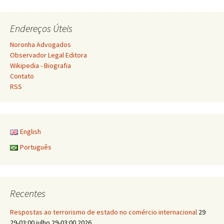
de
Endereços Úteis
posts
Noronha Advogados
Observador Legal Editora
Wikipedia - Biografia
Contato
RSS
English
Português
Recentes
Respostas ao terrorismo de estado no comércio internacional
29
29-03:00 julho 29-03:00 2026