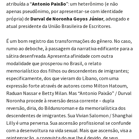
atribuída a “
Antonio Paixão
”: um heterônimo (e não
apenas pseudônimo, por apresentar-se com identidade
própria) de
Durval de Noronha Goyos Júnior
, advogado e
atual presidente da União Brasileira de Escritores.
É um bom registro das transformações do gênero. No caso,
rumo ao deboche, à passagem da narrativa edificante para a
sátira desenfreada. Apresenta afinidade com outra
modalidade que prosperou no Brasil, o relato
memorialístico dos filhos ou descendentes de imigrantes;
especificamente, dos que vieram do Líbano, com uma
expressão forte através de autores como Milton Hatoum,
Raduan Nassar e Betty Milan. Mas “Antonio Paixão” / Durval
Noronha procede à reversão dessa corrente – dupla
reversão, diria, do Bildunsroman e da memorialística dos
descendentes de imigrantes. Sua Vivian Salomon / Shanghai
Lilly é uma perversa. Sua ascensão profissional se confunde
com a desenvoltura na vida sexual. Mais que ascensão, visa a
reintegração, a conquista do que lhe é devido, de seus