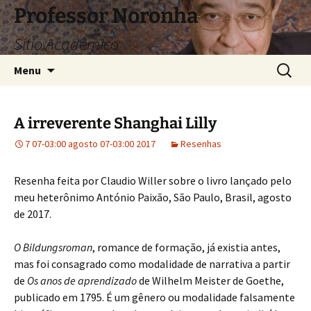
Pular
Professor Noronha
para
Sítio Acadêmico
o
conteúdo
Pesquis
Menu
por:
A irreverente Shanghai Lilly
7 07-03:00 agosto 07-03:00 2017
Resenhas
Resenha feita por Claudio Willer sobre o livro lançado pelo
meu heterônimo António Paixão, São Paulo, Brasil, agosto
de 2017.
O Bildungsroman
, romance de formação, já existia antes,
mas foi consagrado como modalidade de narrativa a partir
de
Os anos de aprendizado
de Wilhelm Meister de Goethe,
publicado em 1795. É um gênero ou modalidade falsamente