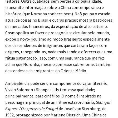
leitores. Outra qualidade: sem perder a coloquialidade,
transmite informação sobre a China contemporânea e
histórica (que Noronha conhece bem). Naõ poupa o estado
atual de coisas no Brasil e outras praças; mostra bastidores
de mercados financeiros, da especulação de alto coturno.
Cosmopolita ao fazer a protagonista circular pelo mundo,
expõe o novo-riquismo ao modo brasileiro; especialmente
dos descendentes de imigrantes que cortaram laços com
origens, renegando-as, nada mais tendo a oferecer que uma
fátua ostentação. Isso, com uma segurança que me fez
achar que Noronha, mesmo com esse sobrenome, também
descendesse de emigrantes do Oriente Médio.
Ambivalência pode ser um componente do valor literário.
Vivian Salomon / Shangai Lilly tem essa qualidade;
principalmente, para cinéfilos. O nome é inspirado na
personagem principal de um filme extraordinário,
Shangai
Express / O expresso de Xangai
de Josef von Sternberg, de
1932, protagonizado por Marlene Dietrich. Uma China de