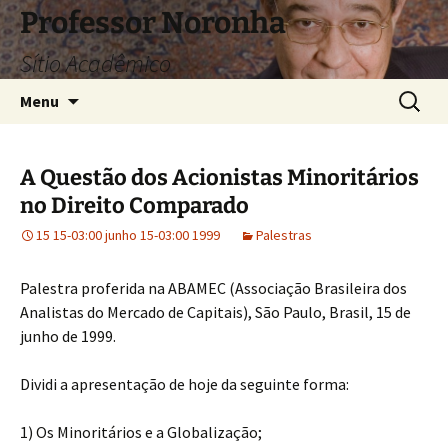
Pular
Professor Noronha
para
Sítio Acadêmico
o
conteúdo
Pesquis
Menu
por:
A Questão dos Acionistas Minoritários
no Direito Comparado
15 15-03:00 junho 15-03:00 1999
Palestras
Palestra proferida na ABAMEC (Associação Brasileira dos
Analistas do Mercado de Capitais), São Paulo, Brasil, 15 de
junho de 1999.
Dividi a apresentação de hoje da seguinte forma:
1) Os Minoritários e a Globalização;