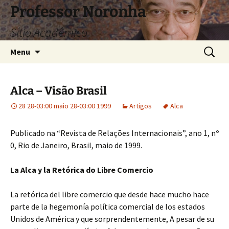
Pular
Professor Noronha
para
Sítio Acadêmico
o
conteúdo
Pesquis
Menu
por:
Alca – Visão Brasil
28 28-03:00 maio 28-03:00 1999
Artigos
Alca
Publicado na “Revista de Relações Internacionais”, ano 1, nº
0, Rio de Janeiro, Brasil, maio de 1999.
La Alca y la Retórica do Libre Comercio
La retórica del libre comercio que desde hace mucho hace
parte de la hegemonía política comercial de los estados
Unidos de América y que sorprendentemente, A pesar de su