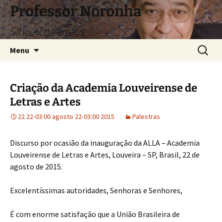
Pular
Professor Noronha
para
Sítio Acadêmico
o
conteúdo
Pesquis
Menu
por:
Criação da Academia Louveirense de
Letras e Artes
22 22-03:00 agosto 22-03:00 2015
Palestras
Discurso por ocasião da inauguração da ALLA – Academia
Louveirense de Letras e Artes, Louveira – SP, Brasil, 22 de
agosto de 2015.
Excelentíssimas autoridades, Senhoras e Senhores,
É com enorme satisfação que a União Brasileira de