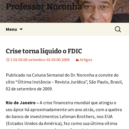
Pular
Professor Noronha
para
Sítio Acadêmico
o
conteúdo
Pesquis
Menu
por:
Crise torna líquido o FDIC
2 02-03:00 setembro 02-03:00 2009
Artigos
Publicado na Coluna Semanal do Dr. Noronha a convite do
sítio “Última Instância – Revista Jurídica”, São Paulo, Brasil,
02 de setembro de 2009.
Rio de Janeiro –
A crise financeira mundial que atingiu o
seu ápice há aproximadamente um ano atrás, com a quebra
do banco de investimentos Lehman Brothers, nos EUA
(Estados Unidos da América), fez como sua última vítima