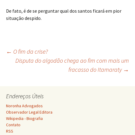
De fato, é de se perguntar qual dos santos ficará em pior
situação despido.
Navegação
←
O fim da crise?
Disputa do algodão chega ao fim com mais um
fracasso do Itamaraty
→
de
posts
Endereços Úteis
Noronha Advogados
Observador Legal Editora
Wikipedia - Biografia
Contato
RSS