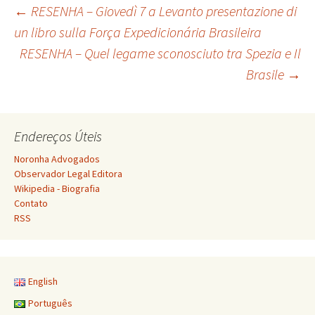
Navegação
←
RESENHA – Giovedì 7 a Levanto presentazione di
un libro sulla Força Expedicionária Brasileira
RESENHA – Quel legame sconosciuto tra Spezia e Il
de
Brasile
→
posts
Endereços Úteis
Noronha Advogados
Observador Legal Editora
Wikipedia - Biografia
Contato
RSS
English
Português