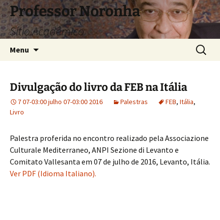
Pular
Professor Noronha
para
Sítio Acadêmico
o
conteúdo
Pesquis
Menu
por:
Divulgação do livro da FEB na Itália
7 07-03:00 julho 07-03:00 2016
Palestras
FEB
,
Itália
,
Livro
Palestra proferida no encontro realizado pela Associazione
Culturale Mediterraneo, ANPI Sezione di Levanto e
Comitato Vallesanta em 07 de julho de 2016, Levanto, Itália.
Ver PDF (Idioma Italiano).