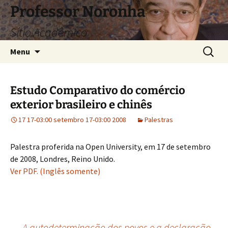
Pular
Professor Noronha
para
Sítio Acadêmico
o
conteúdo
Pesquis
Menu
por:
Estudo Comparativo do comércio
exterior brasileiro e chinês
17 17-03:00 setembro 17-03:00 2008
Palestras
Palestra proferida na Open University, em 17 de setembro
de 2008, Londres, Reino Unido.
Ver PDF. (Inglês somente)
←
A autodeterminação dos povos e a declaração