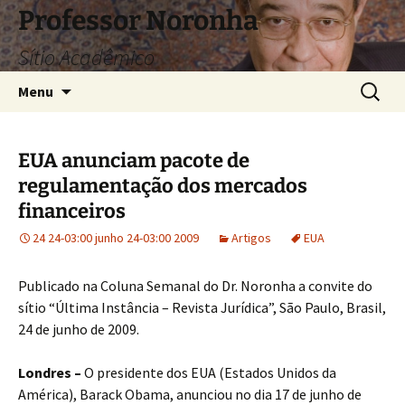
Pular
Professor Noronha
para
Sítio Acadêmico
o
conteúdo
Pesquis
Menu
por:
EUA anunciam pacote de
regulamentação dos mercados
financeiros
24 24-03:00 junho 24-03:00 2009
Artigos
EUA
Publicado na Coluna Semanal do Dr. Noronha a convite do
sítio “Última Instância – Revista Jurídica”, São Paulo, Brasil,
24 de junho de 2009.
Londres –
O presidente dos EUA (Estados Unidos da
América), Barack Obama, anunciou no dia 17 de junho de