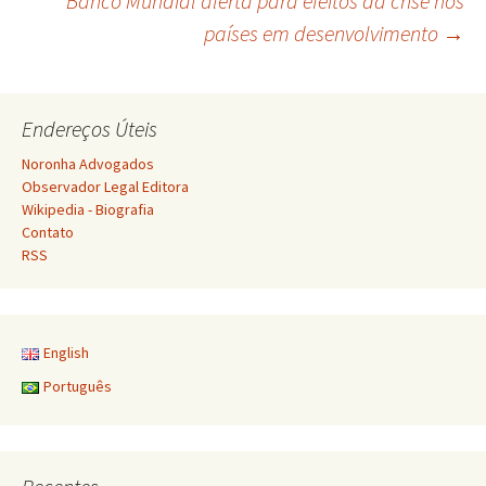
Banco Mundial alerta para efeitos da crise nos
países em desenvolvimento
→
de
posts
Endereços Úteis
Noronha Advogados
Observador Legal Editora
Wikipedia - Biografia
Contato
RSS
English
Português