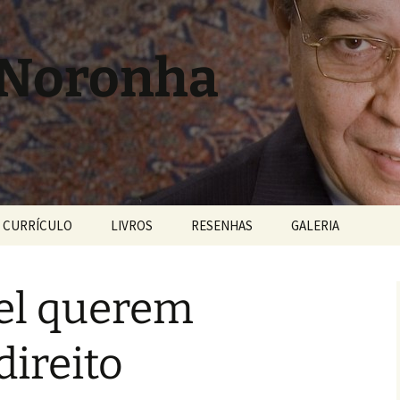
 Noronha
CURRÍCULO
LIVROS
RESENHAS
GALERIA
ael querem
direito