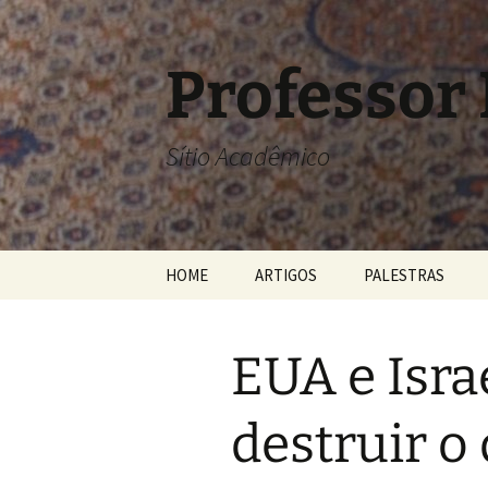
Pular
para
o
Professor
conteúdo
Sítio Acadêmico
HOME
ARTIGOS
PALESTRAS
EUA e Isr
destruir o 