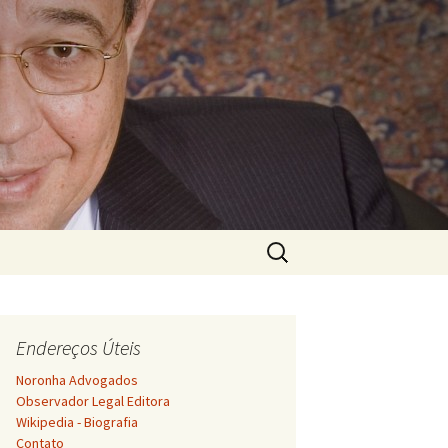
Pesquisar
por:
Endereços Úteis
Noronha Advogados
Observador Legal Editora
Wikipedia - Biografia
Contato