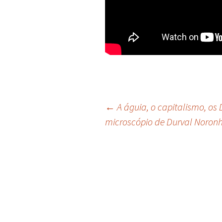
Navegação
←
A águia, o capitalismo, os 
microscópio de Durval Noron
de
posts