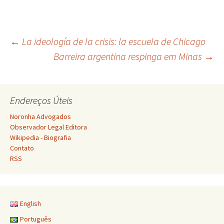
Navegação
←
La ideología de la crisis: la escuela de Chicago
Barreira argentina respinga em Minas
→
de
Endereços Úteis
posts
Noronha Advogados
Observador Legal Editora
Wikipedia - Biografia
Contato
RSS
English
Português