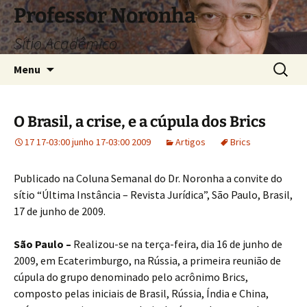
Pular
Professor Noronha
para
Sítio Acadêmico
o
conteúdo
Pesquis
Menu
por:
O Brasil, a crise, e a cúpula dos Brics
17 17-03:00 junho 17-03:00 2009
Artigos
Brics
Publicado na Coluna Semanal do Dr. Noronha a convite do
sítio “Última Instância – Revista Jurídica”, São Paulo, Brasil,
17 de junho de 2009.
São Paulo –
Realizou-se na terça-feira, dia 16 de junho de
2009, em Ecaterimburgo, na Rússia, a primeira reunião de
cúpula do grupo denominado pelo acrônimo Brics,
composto pelas iniciais de Brasil, Rússia, Índia e China,