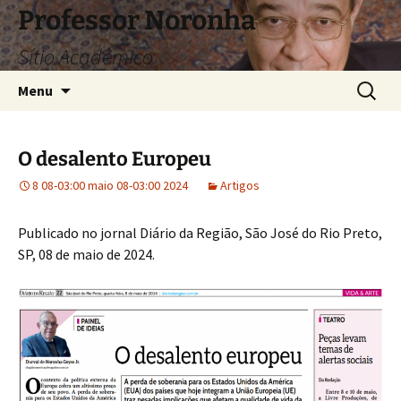
Pular
Professor Noronha
para
Sítio Acadêmico
o
conteúdo
Pesquis
Menu
por:
O desalento Europeu
8 08-03:00 maio 08-03:00 2024
Artigos
Publicado no jornal Diário da Região, São José do Rio Preto,
SP, 08 de maio de 2024.