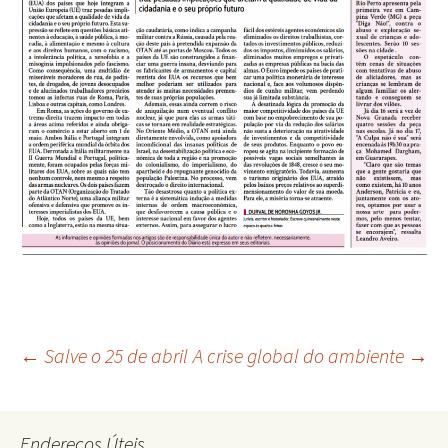
Navegação
←
Salve o 25 de abril
A crise global do ambiente
→
de
Endereços Úteis