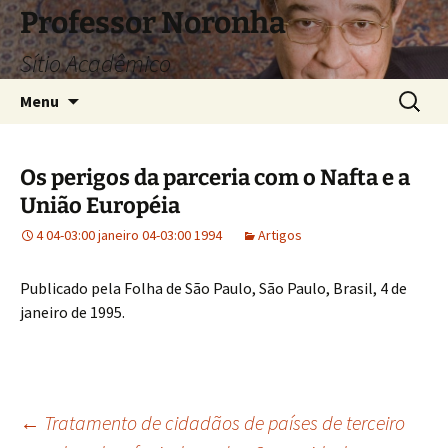
Pular
Professor Noronha
para
Sítio Acadêmico
o
conteúdo
Pesquis
Menu
por:
Os perigos da parceria com o Nafta e a
União Européia
4 04-03:00 janeiro 04-03:00 1994
Artigos
Publicado pela Folha de São Paulo, São Paulo, Brasil, 4 de
janeiro de 1995.
Navegação
←
Tratamento de cidadãos de países de terceiro