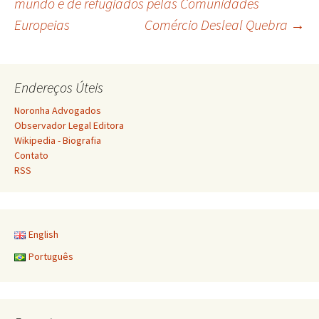
mundo e de refugiados pelas Comunidades
Europeias
Comércio Desleal Quebra
→
de
posts
Endereços Úteis
Noronha Advogados
Observador Legal Editora
Wikipedia - Biografia
Contato
RSS
English
Português