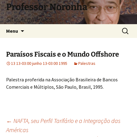
Pular
Professor Noronha
para
Sítio Acadêmico
o
conteúdo
Pesquis
Menu
por:
Paraísos Fiscais e o Mundo Offshore
13 13-03:00 junho 13-03:00 1995
Palestras
Palestra proferida na Associação Brasileira de Bancos
Comerciais e Múltiplos, São Paulo, Brasil, 1995.
Navegação
←
NAFTA, seu Perfil Tarifário e a Integração das
Américas