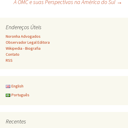
A OMC e suas Perspectivas na América do Sul
→
de
posts
Endereços Úteis
Noronha Advogados
Observador Legal Editora
Wikipedia - Biografia
Contato
RSS
English
Português
Recentes