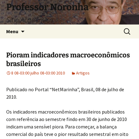
Pular
Professor Noronha
para
Sítio Acadêmico
o
conteúdo
Pesquis
Menu
por:
Pioram indicadores macroeconômicos
brasileiros
8 08-03:00 julho 08-03:00 2010
Artigos
Publicado no Portal “NetMarinha”, Brasil, 08 de julho de
2010.
Os indicadores macroeconômicos brasileiros publicados
com referência ao semestre findo em 30 de junho de 2010
indicam uma sensível piora. Para começar, a balança
comercial do país teve o pior resultado semestral em oito