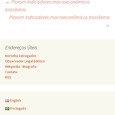
Navegação
←
Pioram indicadores macroeconômicos
brasileiros
Pioram indicadores macroeconômicos brasileiros
de
→
posts
Endereços Úteis
Noronha Advogados
Observador Legal Editora
Wikipedia - Biografia
Contato
RSS
English
Português