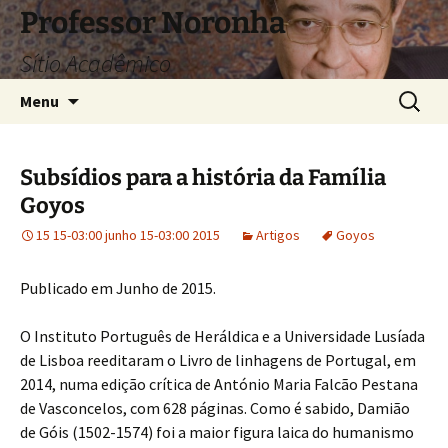
Pular
Professor Noronha
para
Sítio Acadêmico
o
conteúdo
Pesquis
Menu
por:
Subsídios para a história da Família
Goyos
15 15-03:00 junho 15-03:00 2015
Artigos
Goyos
Publicado em Junho de 2015.
O Instituto Português de Heráldica e a Universidade Lusíada
de Lisboa reeditaram o Livro de linhagens de Portugal, em
2014, numa edição crítica de António Maria Falcão Pestana
de Vasconcelos, com 628 páginas. Como é sabido, Damião
de Góis (1502-1574) foi a maior figura laica do humanismo