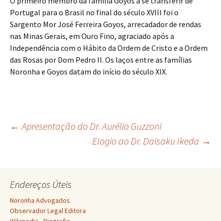
O primeiro membro da família Goyos a se transferir de
Portugal para o Brasil no final do século XVIII foi o
Sargento Mor José Ferreira Goyos, arrecadador de rendas
nas Minas Gerais, em Ouro Fino, agraciado após a
Independência com o Hábito da Ordem de Cristo e a Ordem
das Rosas por Dom Pedro II. Os laços entre as famílias
Noronha e Goyos datam do início do século XIX.
Navegação
←
Apresentação do Dr. Aurélio Guzzoni
Elogio ao Dr. Daisaku Ikeda
→
de
Endereços Úteis
posts
Noronha Advogados
Observador Legal Editora