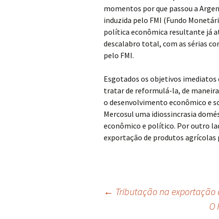
momentos por que passou a Argent
induzida pelo FMI (Fundo Monetário
política econômica resultante já at
descalabro total, com as sérias c
pelo FMI.
Esgotados os objetivos imediatos 
tratar de reformulá-la, de maneira
o desenvolvimento econômico e soc
Mercosul uma idiossincrasia domést
econômico e político. Por outro la
exportação de produtos agrícolas p
Navegação
←
Tributação na exportação 
O 