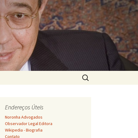
Pesquisar
por:
Endereços Úteis
Noronha Advogados
Observador Legal Editora
Wikipedia - Biografia
Contato