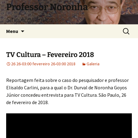
Pular
Professor Noronha
para
Sítio Acadêmico
o
conteúdo
Pesquis
Menu
por:
TV Cultura – Fevereiro 2018
26 26-03:00 fevereiro 26-03:00 2018
Galeria
Reportagem feita sobre o caso do pesquisador e professor
Elisaldo Carlini, para a qual o Dr. Durval de Noronha Goyos
Júnior concedeu entrevista para TV Cultura. São Paulo, 26
de fevereiro de 2018.