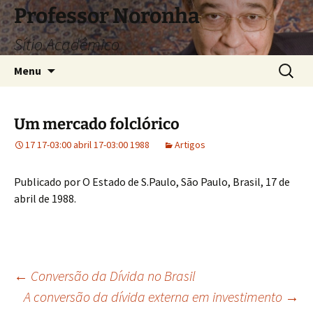
Pular
Professor Noronha
para
Sítio Acadêmico
o
conteúdo
Pesquis
Menu
por:
Um mercado folclórico
17 17-03:00 abril 17-03:00 1988
Artigos
Publicado por O Estado de S.Paulo, São Paulo, Brasil, 17 de
abril de 1988.
Navegação
←
Conversão da Dívida no Brasil
A conversão da dívida externa em investimento
→