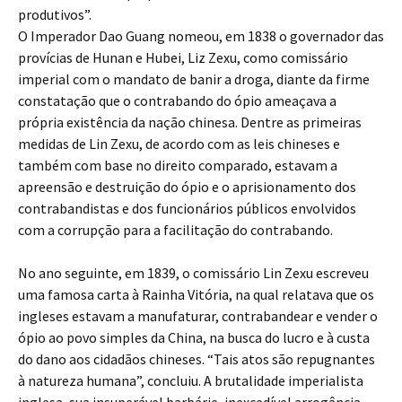
produtivos”.
O Imperador Dao Guang nomeou, em 1838 o governador das
provícias de Hunan e Hubei, Liz Zexu, como comissário
imperial com o mandato de banir a droga, diante da firme
constatação que o contrabando do ópio ameaçava a
própria existência da nação chinesa. Dentre as primeiras
medidas de Lin Zexu, de acordo com as leis chineses e
também com base no direito comparado, estavam a
apreensão e destruição do ópio e o aprisionamento dos
contrabandistas e dos funcionários públicos envolvidos
com a corrupção para a facilitação do contrabando.
No ano seguinte, em 1839, o comissário Lin Zexu escreveu
uma famosa carta à Rainha Vitória, na qual relatava que os
ingleses estavam a manufaturar, contrabandear e vender o
ópio ao povo simples da China, na busca do lucro e à custa
do dano aos cidadãos chineses. “Tais atos são repugnantes
à natureza humana”, concluiu. A brutalidade imperialista