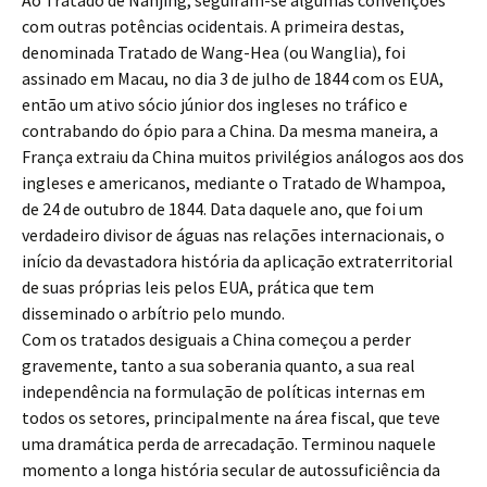
Ao Tratado de Nanjing, seguiram-se algumas convenções
com outras potências ocidentais. A primeira destas,
denominada Tratado de Wang-Hea (ou Wanglia), foi
assinado em Macau, no dia 3 de julho de 1844 com os EUA,
então um ativo sócio júnior dos ingleses no tráfico e
contrabando do ópio para a China. Da mesma maneira, a
França extraiu da China muitos privilégios análogos aos dos
ingleses e americanos, mediante o Tratado de Whampoa,
de 24 de outubro de 1844. Data daquele ano, que foi um
verdadeiro divisor de águas nas relações internacionais, o
início da devastadora história da aplicação extraterritorial
de suas próprias leis pelos EUA, prática que tem
disseminado o arbítrio pelo mundo.
Com os tratados desiguais a China começou a perder
gravemente, tanto a sua soberania quanto, a sua real
independência na formulação de políticas internas em
todos os setores, principalmente na área fiscal, que teve
uma dramática perda de arrecadação. Terminou naquele
momento a longa história secular de autossuficiência da