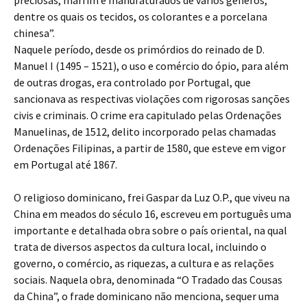
preciosas, marfim e manufaturados de vários gêneros,
dentre os quais os tecidos, os colorantes e a porcelana
chinesa”.
Naquele período, desde os primórdios do reinado de D.
Manuel I (1495 – 1521), o uso e comércio do ópio, para além
de outras drogas, era controlado por Portugal, que
sancionava as respectivas violações com rigorosas sanções
civis e criminais. O crime era capitulado pelas Ordenações
Manuelinas, de 1512, delito incorporado pelas chamadas
Ordenações Filipinas, a partir de 1580, que esteve em vigor
em Portugal até 1867.
O religioso dominicano, frei Gaspar da Luz O.P., que viveu na
China em meados do século 16, escreveu em português uma
importante e detalhada obra sobre o país oriental, na qual
trata de diversos aspectos da cultura local, incluindo o
governo, o comércio, as riquezas, a cultura e as relações
sociais. Naquela obra, denominada “O Tradado das Cousas
da China”, o frade dominicano não menciona, sequer uma