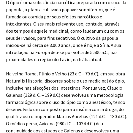
O ópio é uma substância narcótica preparada com o suco da
papoula, a planta cultivada papaver sonniferum, que é
fumada ou comida por seus efeitos narcóticos e
intoxicantes. O seu mais relevante uso, contudo, através
dos tempos é aquele medicinal, como laudanum ou com os
seus derivados, para fins sedativos. O cultivo da papoula
iniciou-se há cerca de 8.000 anos, onde é hoje a Síria. A sua
introdução na Europa deu-se por volta de 5.500 a.C., nas
proximidades da região do Lazio, na Itália atual.
Na velha Roma, Plínio o Velho (23 d.C – 79 d.C), em sua obra
Naturalis Historia, discorreu sobre o uso medicinal do ópio,
inclusive nas afecções dos intestinos. Por sua vez, Claudio
Galenus (129 d. C. – 199 d.C) desenvolveu uma metodologia
farmacológica sobre o uso do ópio como anestésico, tendo
desenvolvido um composto para a insônia com a droga, do
qual fez uso o imperador Marcus Aurelius (121 d.C. – 180 d.C.).
O médico persa, Avicena (980 d.C. – 1034 d.C.) deu
continuidade aos estudos de Galenus e desenvolveu uma