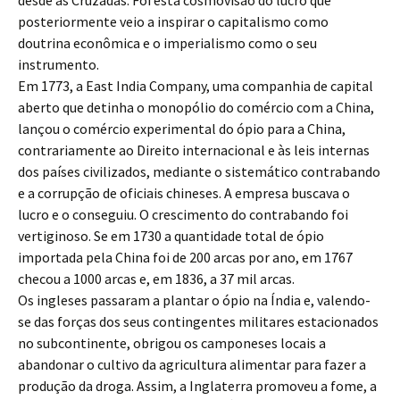
desde as Cruzadas. Foi esta cosmovisão do lucro que
posteriormente veio a inspirar o capitalismo como
doutrina econômica e o imperialismo como o seu
instrumento.
Em 1773, a East India Company, uma companhia de capital
aberto que detinha o monopólio do comércio com a China,
lançou o comércio experimental do ópio para a China,
contrariamente ao Direito internacional e às leis internas
dos países civilizados, mediante o sistemático contrabando
e a corrupção de oficiais chineses. A empresa buscava o
lucro e o conseguiu. O crescimento do contrabando foi
vertiginoso. Se em 1730 a quantidade total de ópio
importada pela China foi de 200 arcas por ano, em 1767
checou a 1000 arcas e, em 1836, a 37 mil arcas.
Os ingleses passaram a plantar o ópio na Índia e, valendo-
se das forças dos seus contingentes militares estacionados
no subcontinente, obrigou os camponeses locais a
abandonar o cultivo da agricultura alimentar para fazer a
produção da droga. Assim, a Inglaterra promoveu a fome, a