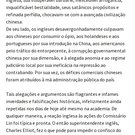
inglesa, sua insuperável barbárie, inexcedível arrogância,
inqualificável bestialidade, seus satânicos propósitos e
refinada perfídia, chocavam-se com a avançada civilização
chinesa.
De seu lado, os ingleses desavergonhadamente culpavam
aos chineses por consumir o ópio, aos holandeses e aos
portugueses por sua introdução na China, aos americanos
pelo tráfico do entorpecente, à corrupção governamental
chinesa por sua dimensão, e à alegada anomia e ao regime
judiciário local por sua ineficácia na repressão ao
contrabando. Por sua vez, os défices comerciais chineses
foram atribuídos à má administração pública do país.
Tais alegações e argumentos são flagrantes e infames
inverdades e falsificações históricas, infelizmente ainda
repetidas nos dias de hoje até mesmo na academia. De
qualquer maneira, a reação inglesa às ações do Comissário
Lin foi típica e pronta. O então superintendente inglês,
Charles Elliot, fez o que pode para impedir o confisco do