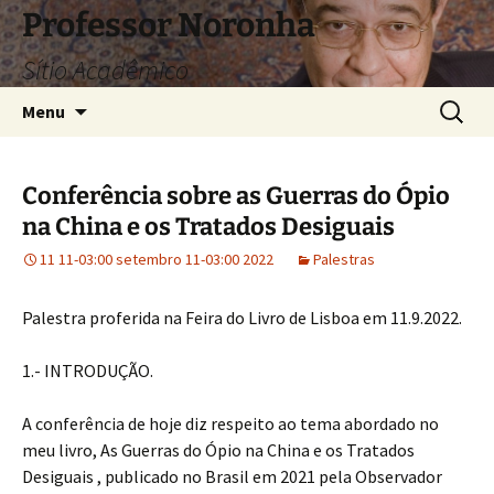
Pular
Professor Noronha
para
Sítio Acadêmico
o
conteúdo
Pesquis
Menu
por:
Conferência sobre as Guerras do Ópio
na China e os Tratados Desiguais
11 11-03:00 setembro 11-03:00 2022
Palestras
Palestra proferida na Feira do Livro de Lisboa em 11.9.2022.
1.- INTRODUÇÃO.
A conferência de hoje diz respeito ao tema abordado no
meu livro, As Guerras do Ópio na China e os Tratados
Desiguais , publicado no Brasil em 2021 pela Observador