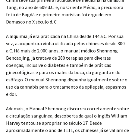
China teve sua primeira faculdade de medicina na dinastia
Tang, no ano de 609 d.C. e, no Oriente Médio, a precursora
foi a de Bagdá e o primeiro maristan foi erguido em
Damasco no X século d. C.
A alquimia já era praticada na China desde 144 a.C. Por sua
vez, a acupuntura vinha utilizada pelos chineses desde 300
a.C. Há mais de 2.000 anos, o manual médico Shennong
Bencaojing, já tratava de 280 terapias para diversas
doenças, inclusive o diabetes e também de práticas
ginecológicas e para os males da boca, da garganta e do
esôfago. O manual Shennong dispunha igualmente sobre o
uso da cannabis para o tratamento da epilepsia, espasmos
e dor.
Ademais, o Manual Shennong discorreu corretamente sobre
a circulação sanguínea, descoberta da qual o inglês William
Harvey tentou se apropriar no século 17. Desde
aproximadamente o ano de 1111, os chineses já se valiam de