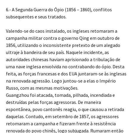
6.- A Segunda Guerra do Ópio (1856 – 1860), conflitos
subsequentes e seus tratados.
Valendo-se do caos instalado, os ingleses retomaram a
campanha militar contra o governo Qing em outubro de
1856, utilizando o inconsistente pretexto de um alegado
ultraje à bandeira de seu país. Naquele incidente, as
autoridades chinesas haviam aprisionado a tribulação de
uma nave inglesa envolvida no contrabando do ópio. Desta
feita, as forças francesas e dos EUA juntaram-se às inglesas
na renovada agressão. Logo juntou-se a elas o Império
Russo, com as mesmas motivações.
Guangzhou foi atacada, tomada, pilhada, incendiada e
destruídas pelas forças agressoras. De maneira
espontânea, povo cantonês reagiu, o que causou a retirada
daquelas. Contudo, em setembro de 1857, os agressores
retomaram a campanha e fizeram frente à resistência
renovada do povo chinês, logo subjugada. Rumaram então