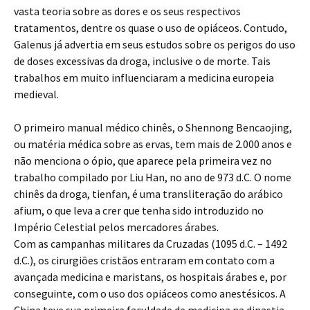
vasta teoria sobre as dores e os seus respectivos
tratamentos, dentre os quase o uso de opiáceos. Contudo,
Galenus já advertia em seus estudos sobre os perigos do uso
de doses excessivas da droga, inclusive o de morte. Tais
trabalhos em muito influenciaram a medicina europeia
medieval.
O primeiro manual médico chinês, o Shennong Bencaojing,
ou matéria médica sobre as ervas, tem mais de 2.000 anos e
não menciona o ópio, que aparece pela primeira vez no
trabalho compilado por Liu Han, no ano de 973 d.C. O nome
chinês da droga, tienfan, é uma transliteração do arábico
afium, o que leva a crer que tenha sido introduzido no
Império Celestial pelos mercadores árabes.
Com as campanhas militares da Cruzadas (1095 d.C. – 1492
d.C.), os cirurgiões cristãos entraram em contato com a
avançada medicina e maristans, os hospitais árabes e, por
conseguinte, com o uso dos opiáceos como anestésicos. A