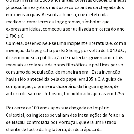
cloaca massima 2.500 anos antes. Diversas cidades chinesas
já possuíam esgotos muitos séculos antes da chegada dos
europeus ao país. A escrita chinesa, que é efetuada
mediante caracteres ou logogramas, símbolos que
expressam ideias, começou a ser utilizada em cerca do ano
1.700 a.C.
Com ela, desenvolveu-se uma incipiente literatura e, com a
invenção da tipografia por Bi Sheng, por volta de 1.040 d.C.,
disseminou-se a publicação de materiais governamentais,
manuais escolares e de obras filosóficas e poéticas para o
consumo da população, de maneira geral. Esta invenção
havia sido antecedida pela do papel em 105 a.C. A guisa de
comparação, o primeiro dicionário da língua inglesa, de
autoria de Samuel Johnson, foi publicado apenas em 1755.
Por cerca de 100 anos após sua chegada ao Império
Celestial, os ingleses se valiam das instalações da feitoria
de Macau, controlada por Portugal, que era um Estado
cliente de facto da Inglaterra, desde a época da