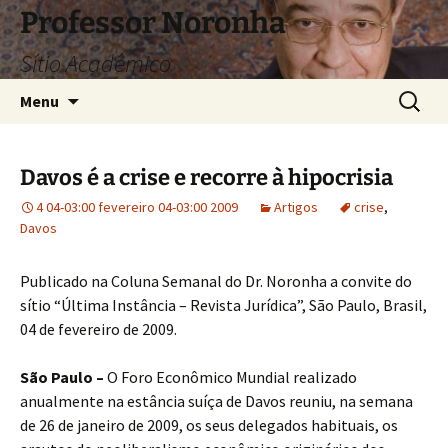
Pular
Professor Noronha
para
Sítio Acadêmico
o
conteúdo
Pesquis
Menu
por:
Davos é a crise e recorre à hipocrisia
4 04-03:00 fevereiro 04-03:00 2009
Artigos
crise
,
Davos
Publicado na Coluna Semanal do Dr. Noronha a convite do
sítio “Última Instância – Revista Jurídica”, São Paulo, Brasil,
04 de fevereiro de 2009.
São Paulo –
O Foro Econômico Mundial realizado
anualmente na estância suíça de Davos reuniu, na semana
de 26 de janeiro de 2009, os seus delegados habituais, os