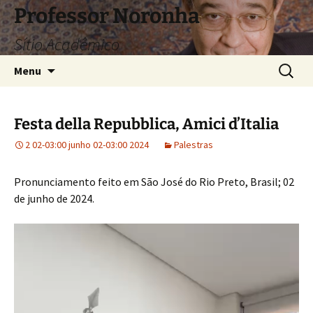
Pular
Professor Noronha
para
Sítio Acadêmico
o
conteúdo
Pesquis
Menu
por:
Festa della Repubblica, Amici d’Italia
2 02-03:00 junho 02-03:00 2024
Palestras
Pronunciamento feito em São José do Rio Preto, Brasil; 02
de junho de 2024.
Tocador
de
vídeo