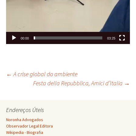
00:00
03:25
Navegação
←
A crise global do ambiente
Festa della Repubblica, Amici d’Italia
→
de
Endereços Úteis
posts
Noronha Advogados
Observador Legal Editora
Wikipedia - Biografia