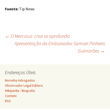
Fuente:
Tip News
Navegação
←
O Mercosul: crise se aprofunda
Apresentação do Embaixador Samuel Pinheiro
Guimarães
→
de
posts
Endereços Úteis
Noronha Advogados
Observador Legal Editora
Wikipedia - Biografia
Contato
RSS