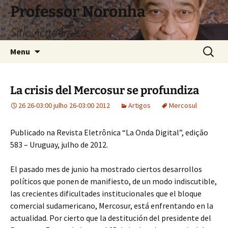
Pular
Professor Noronha
para
Sítio Acadêmico
o
conteúdo
Pesquis
Menu
por:
La crisis del Mercosur se profundiza
26 26-03:00 julho 26-03:00 2012
Artigos
Mercosul
Publicado na Revista Eletrônica “La Onda Digital”, edição
583 – Uruguay, julho de 2012.
El pasado mes de junio ha mostrado ciertos desarrollos
políticos que ponen de manifiesto, de un modo indiscutible,
las crecientes dificultades institucionales que el bloque
comercial sudamericano, Mercosur, está enfrentando en la
actualidad. Por cierto que la destitución del presidente del