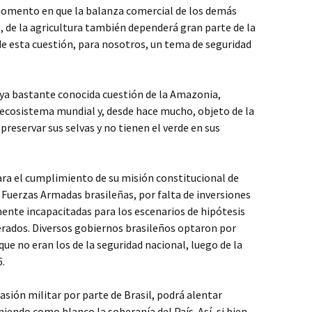
momento en que la balanza comercial de los demás
ro, de la agricultura también dependerá gran parte de la
 de esta cuestión, para nosotros, un tema de seguridad
 ya bastante conocida cuestión de la Amazonia,
 ecosistema mundial y, desde hace mucho, objeto de la
reservar sus selvas y no tienen el verde en sus
ara el cumplimiento de su misión constitucional de
s Fuerzas Armadas brasileñas, por falta de inversiones
nte incapacitadas para los escenarios de hipótesis
rados. Diversos gobiernos brasileños optaron por
ue no eran los de la seguridad nacional, luego de la
6.
uasión militar por parte de Brasil, podrá alentar
iendo como blanco la soberanía del País. Así, si bien