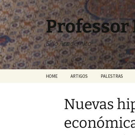
Pular
para
o
Professor
conteúdo
Sítio Acadêmico
HOME
ARTIGOS
PALESTRAS
Nuevas hi
económicas