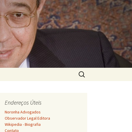
Pesquisar
por:
Endereços Úteis
Noronha Advogados
Observador Legal Editora
Wikipedia - Biografia
Contato