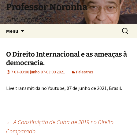
Pular
Professor Noronha
para
Sítio Acadêmico
o
conteúdo
Pesquis
Menu
por:
O Direito Internacional e as ameaças à
democracia.
7 07-03:00 junho 07-03:00 2021
Palestras
Live transmitida no Youtube, 07 de junho de 2021, Brasil.
Navegação
←
A Constituição de Cuba de 2019 no Direito
Comparado