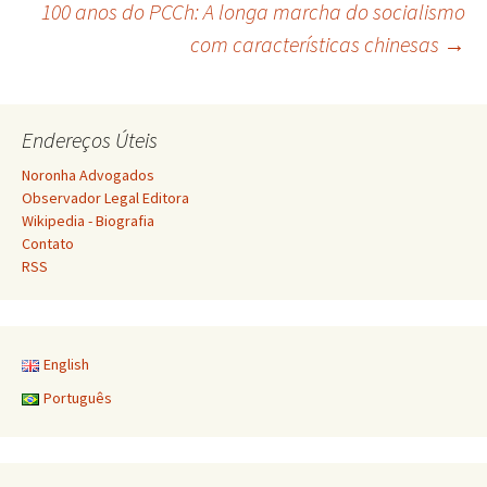
100 anos do PCCh: A longa marcha do socialismo
de
com características chinesas
→
posts
Endereços Úteis
Noronha Advogados
Observador Legal Editora
Wikipedia - Biografia
Contato
RSS
English
Português