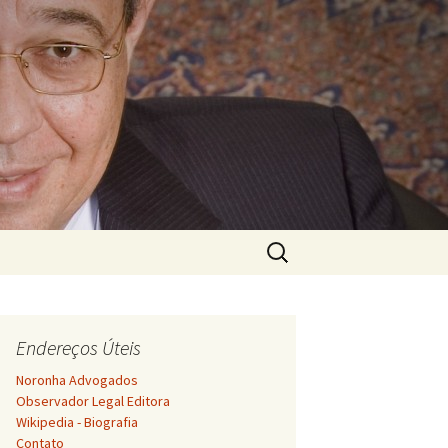
Pesquisar
por:
Endereços Úteis
Noronha Advogados
Observador Legal Editora
Wikipedia - Biografia
Contato