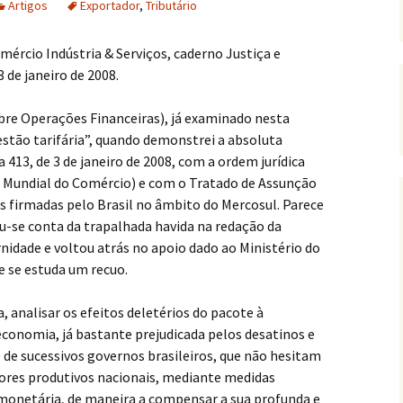
Artigos
Exportador
,
Tributário
omércio Indústria & Serviços, caderno Justiça e
3 de janeiro de 2008.
bre Operações Financeiras), já examinado nesta
estão tarifária”, quando demonstrei a absoluta
 413, de 3 de janeiro de 2008, com a ordem jurídica
 Mundial do Comércio) e com o Tratado de Assunção
 firmadas pelo Brasil no âmbito do Mercosul. Parece
eu-se conta da trapalhada havida na redação da
nidade e voltou atrás no apoio dado ao Ministério do
e se estuda um recuo.
, analisar os efeitos deletérios do pacote à
economia, já bastante prejudicada pelos desatinos e
 de sucessivos governos brasileiros, que não hesitam
res produtivos nacionais, mediante medidas
a monetária, de maneira a compensar a sua profunda e