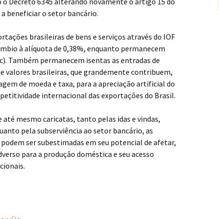
do o Decreto 6345 alterando novamente o artigo 15 do
 beneficiar o setor bancário.
ortações brasileiras de bens e serviços através do IOF
câmbio à alíquota de 0,38%, enquanto permanecem
sic). Também permanecem isentas as entradas de
de valores brasileiras, que grandemente contribuem,
gem de moeda e taxa, para a apreciação artificial do
mpetitividade internacional das exportações do Brasil.
e até mesmo caricatas, tanto pelas idas e vindas,
uanto pela subserviência ao setor bancário, as
 podem ser subestimadas em seu potencial de afetar,
adverso para a produção doméstica e seu acesso
cionais.