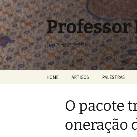
Pular
para
o
Professor
conteúdo
Sítio Acadêmico
HOME
ARTIGOS
PALESTRAS
O pacote tr
oneração 