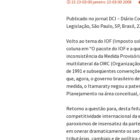
23 23-03:00 janeiro 23-03:00 2008
Publicado no jornal DCI – Diário C
Legislação, São Paulo, SP, Brasil, 2
Volto ao tema do IOF (Imposto so
coluna em “O pacote do IOF e a qu
inconsistência da Medida Provisória
multilateral da OMC (Organização
de 1991 e subseqüentes convenções
que, agora, o governo brasileiro d
medida, o Itamaraty negou a pater
Planejamento na área conceitual, 
Retomo a questão para, desta feita
competitividade internacional da 
paroxismos de insensatez da parte
em onerar dramaticamente os seto
tributárias, cambiais e de polític