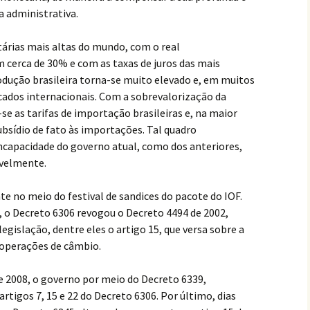
 administrativa.
tárias mais altas do mundo, com o real
 cerca de 30% e com as taxas de juros das mais
rodução brasileira torna-se muito elevado e, em muitos
ados internacionais. Com a sobrevalorização da
e as tarifas de importação brasileiras e, na maior
ubsídio de fato às importações. Tal quadro
ncapacidade do governo atual, como dos anteriores,
avelmente.
e no meio do festival de sandices do pacote do IOF.
 o Decreto 6306 revogou o Decreto 4494 de 2002,
legislação, dentre eles o artigo 15, que versa sobre a
s operações de câmbio.
e 2008, o governo por meio do Decreto 6339,
rtigos 7, 15 e 22 do Decreto 6306. Por último, dias