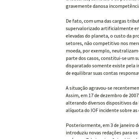
gravemente danosa incompetência
De fato, com uma das cargas tribu
supervalorizado artificialmente em
elevadas do planeta, o custo da p
setores, não competitivo nos merc
moeda, por exemplo, neutralizam-s
parte dos casos, constitui-se um s
disparatado somente existe pela i
de equilibrar suas contas respons
A situação agravou-se recentement
Assim, em 17 de dezembro de 2007,
alterando diversos dispositivos da 
alíquota do IOF incidente sobre a
Posteriormente, em 3 de janeiro d
introduziu novas redações para os a