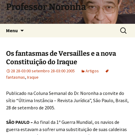
Pular
Professor Noronha
para
Sítio Acadêmico
o
conteúdo
Pesquis
Menu
por:
Os fantasmas de Versailles e a nova
Constituição do Iraque
28 28-03:00 setembro 28-03:00 2005
Artigos
fantasmas
,
Iraque
Publicado na Coluna Semanal do Dr. Noronha a convite do
sítio “Última Instância – Revista Jurídica”, São Paulo, Brasil,
28 de setembro de 2005.
SÃO PAULO –
Ao final da 1ª Guerra Mundial, os navios de
guerra estavam a sofrer uma substituição de suas caldeiras