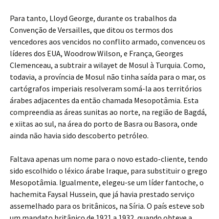
Para tanto, Lloyd George, durante os trabalhos da
Convenção de Versailles, que ditou os termos dos
vencedores aos vencidos no conflito armado, convenceu os
líderes dos EUA, Woodrow Wilson, e França, Georges
Clemenceau, a subtrair a wilayet de Mosul à Turquia. Como,
todavia, a província de Mosul não tinha saída para o mar, os
cartógrafos imperiais resolveram somá-la aos territórios
árabes adjacentes da então chamada Mesopotâmia. Esta
compreendia as áreas sunitas ao norte, na região de Bagdá,
e xiitas ao sul, na área do porto de Basra ou Basora, onde
ainda não havia sido descoberto petróleo.
Faltava apenas um nome para o novo estado-cliente, tendo
sido escolhido o léxico árabe Iraque, para substituir o grego
Mesopotâmia. Igualmente, elegeu-se um líder fantoche, o
hachemita Faysal Hussein, que já havia prestado serviço
assemelhado para os britânicos, na Síria. O país esteve sob
um mandato britânico de 1921 a 1932, quando obteve a