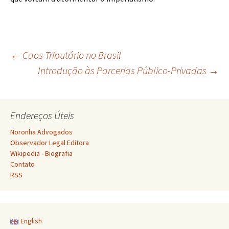
Navegação
←
Caos Tributário no Brasil
Introdução às Parcerias Público-Privadas
→
de
Endereços Úteis
posts
Noronha Advogados
Observador Legal Editora
Wikipedia - Biografia
Contato
RSS
English