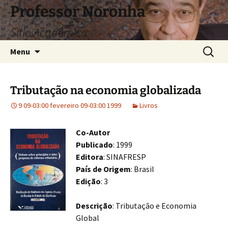
Pular
Professor Noronha
para
Sítio Acadêmico
o
conteúdo
Pesquis
Menu
por:
Tributação na economia globalizada
9 09-03:00 fevereiro 09-03:00 1999
Livros
Co-Autor
Publicado
: 1999
Editora
: SINAFRESP
País de Origem
: Brasil
Edição
: 3
Descrição
: Tributação e Economia
Global