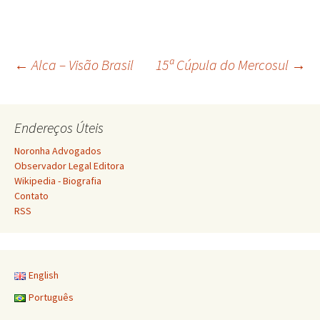
Navegação
←
Alca – Visão Brasil
15ª Cúpula do Mercosul
→
de
Endereços Úteis
posts
Noronha Advogados
Observador Legal Editora
Wikipedia - Biografia
Contato
RSS
English
Português