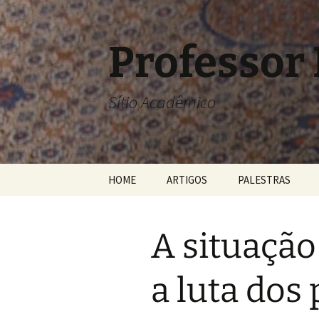
Pular
para
o
Professor
conteúdo
Sítio Acadêmico
HOME
ARTIGOS
PALESTRAS
A situação
a luta dos