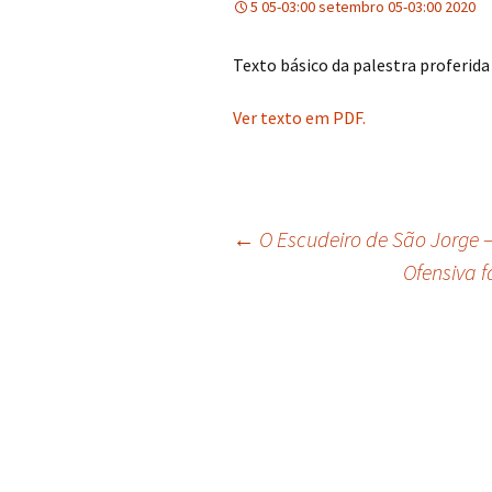
5 05-03:00 setembro 05-03:00 2020
Texto básico da palestra proferid
Ver texto em PDF.
Navegação
←
O Escudeiro de São Jorge – 
Ofensiva f
de
posts