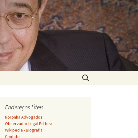
Pesquisar
por:
Endereços Úteis
Noronha Advogados
Observador Legal Editora
Wikipedia - Biografia
Contato