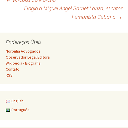
Navegação
Elogio a Miguel Ángel Barnet Lanza, escritor
humanista Cubano
→
de
posts
Endereços Úteis
Noronha Advogados
Observador Legal Editora
Wikipedia - Biografia
Contato
RSS
English
Português