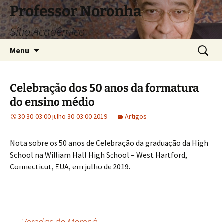
Pular
Professor Noronha
para
Sítio Acadêmico
o
conteúdo
Pesquis
Menu
por:
Celebração dos 50 anos da formatura
do ensino médio
30 30-03:00 julho 30-03:00 2019
Artigos
Nota sobre os 50 anos de Celebração da graduação da High
School na William Hall High School – West Hartford,
Connecticut, EUA, em julho de 2019.
←
Veredas do Morená