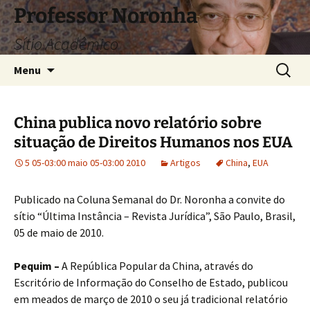
Pular
Professor Noronha
para
Sítio Acadêmico
o
conteúdo
Pesquis
Menu
por:
China publica novo relatório sobre
situação de Direitos Humanos nos EUA
5 05-03:00 maio 05-03:00 2010
Artigos
China
,
EUA
Publicado na Coluna Semanal do Dr. Noronha a convite do
sítio “Última Instância – Revista Jurídica”, São Paulo, Brasil,
05 de maio de 2010.
Pequim –
A República Popular da China, através do
Escritório de Informação do Conselho de Estado, publicou
em meados de março de 2010 o seu já tradicional relatório