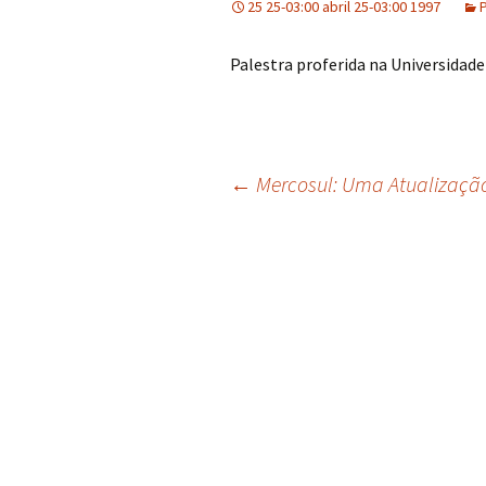
25 25-03:00 abril 25-03:00 1997
Palestra proferida na Universidade 
Navegação
←
Mercosul: Uma Atualizaçã
de
posts