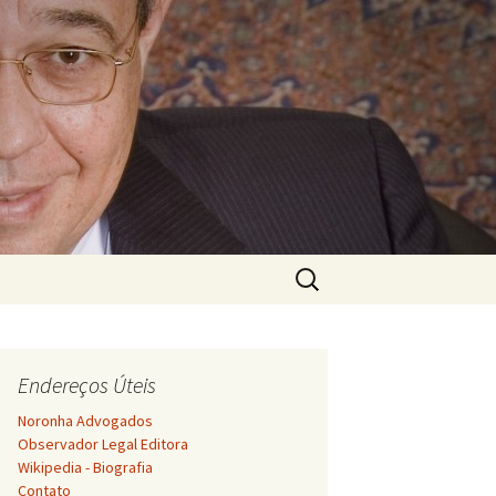
Pesquisar
por:
Endereços Úteis
Noronha Advogados
Observador Legal Editora
Wikipedia - Biografia
Contato