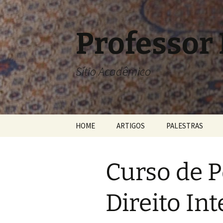
Pular
para
o
Professor
conteúdo
Sítio Acadêmico
HOME
ARTIGOS
PALESTRAS
Curso de 
Direito In