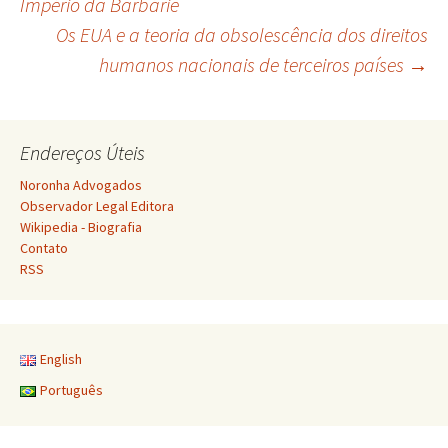
Império da Barbárie
Os EUA e a teoria da obsolescência dos direitos
de
humanos nacionais de terceiros países
→
posts
Endereços Úteis
Noronha Advogados
Observador Legal Editora
Wikipedia - Biografia
Contato
RSS
English
Português