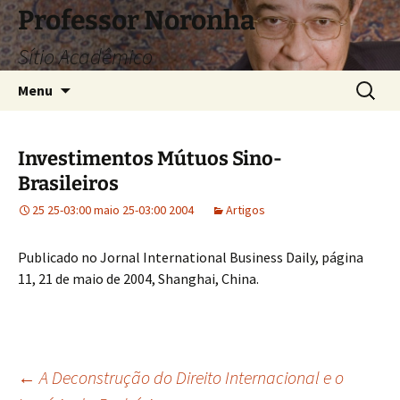
Pular
Professor Noronha
para
Sítio Acadêmico
o
conteúdo
Pesquis
Menu
por:
Investimentos Mútuos Sino-
Brasileiros
25 25-03:00 maio 25-03:00 2004
Artigos
Publicado no Jornal International Business Daily, página
11, 21 de maio de 2004, Shanghai, China.
Navegação
←
A Deconstrução do Direito Internacional e o