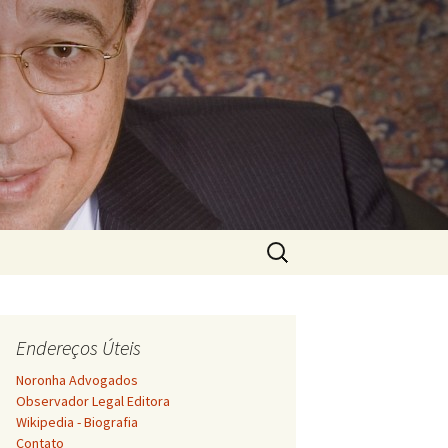
Pesquisar
por:
Endereços Úteis
Noronha Advogados
Observador Legal Editora
Wikipedia - Biografia
Contato