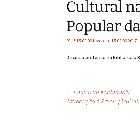
Cultural n
Popular da
15 15-03:00 fevereiro 15-03:00 2017
Discurso proferido na Embaixada Br
Navegação
←
Educação e cidadania
Introdução à Revolução Cultu
de
posts