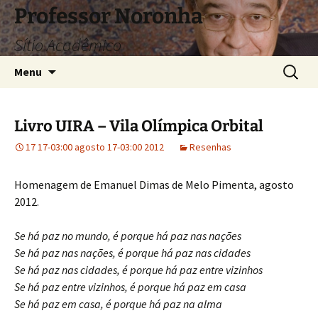
Pular
Professor Noronha
para
Sítio Acadêmico
o
conteúdo
Pesquis
Menu
por:
Livro UIRA – Vila Olímpica Orbital
17 17-03:00 agosto 17-03:00 2012
Resenhas
Homenagem de Emanuel Dimas de Melo Pimenta, agosto
2012.
Se há paz no mundo, é porque há paz nas nações
Se há paz nas nações, é porque há paz nas cidades
Se há paz nas cidades, é porque há paz entre vizinhos
Se há paz entre vizinhos, é porque há paz em casa
Se há paz em casa, é porque há paz na alma