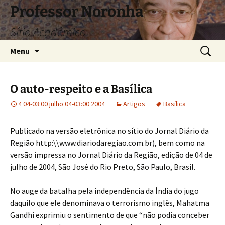
Pular
Professor Noronha
para
Sítio Acadêmico
o
conteúdo
Pesquis
Menu
por:
O auto-respeito e a Basílica
4 04-03:00 julho 04-03:00 2004
Artigos
Basílica
Publicado na versão eletrônica no sítio do Jornal Diário da
Região http:\\www.diariodaregiao.com.br), bem como na
versão impressa no Jornal Diário da Região, edição de 04 de
julho de 2004, São José do Rio Preto, São Paulo, Brasil.
No auge da batalha pela independência da Índia do jugo
daquilo que ele denominava o terrorismo inglês, Mahatma
Gandhi exprimiu o sentimento de que “não podia conceber