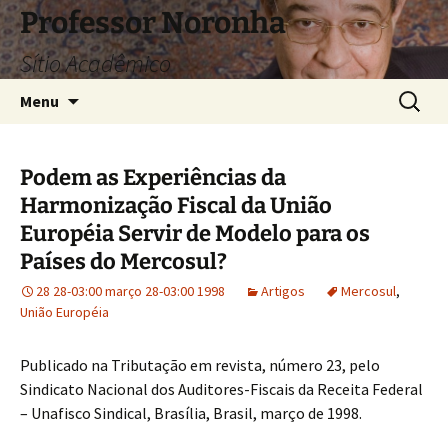
Pular
Professor Noronha
para
Sítio Acadêmico
o
conteúdo
Pesquis
Menu
por:
Podem as Experiências da
Harmonização Fiscal da União
Européia Servir de Modelo para os
Países do Mercosul?
28 28-03:00 março 28-03:00 1998
Artigos
Mercosul
,
União Européia
Publicado na Tributação em revista, número 23, pelo
Sindicato Nacional dos Auditores-Fiscais da Receita Federal
– Unafisco Sindical, Brasília, Brasil, março de 1998.