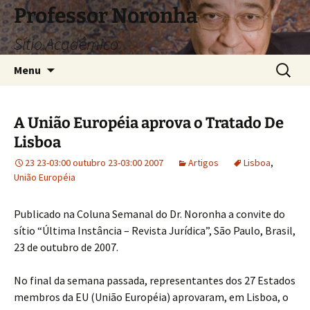
Pular
Professor Noronha
para
Sítio Acadêmico
o
conteúdo
Pesquis
Menu
por:
A União Européia aprova o Tratado De
Lisboa
23 23-03:00 outubro 23-03:00 2007
Artigos
Lisboa
,
União Européia
Publicado na Coluna Semanal do Dr. Noronha a convite do
sítio “Última Instância – Revista Jurídica”, São Paulo, Brasil,
23 de outubro de 2007.
No final da semana passada, representantes dos 27 Estados
membros da EU (União Européia) aprovaram, em Lisboa, o