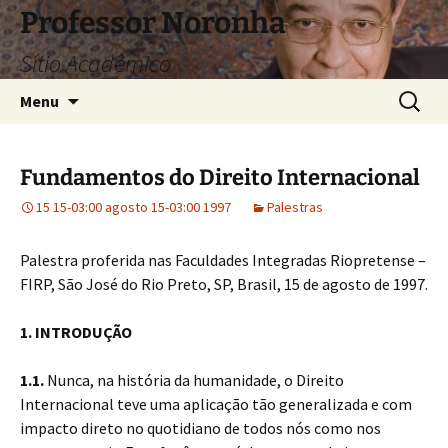
Pular
Professor Noronha
para
Sítio Acadêmico
o
conteúdo
Pesquis
Menu
por:
Fundamentos do Direito Internacional
15 15-03:00 agosto 15-03:00 1997
Palestras
Palestra proferida nas Faculdades Integradas Riopretense –
FIRP, São José do Rio Preto, SP, Brasil, 15 de agosto de 1997.
1. INTRODUÇÃO
1.1.
Nunca, na história da humanidade, o Direito
Internacional teve uma aplicação tão generalizada e com
impacto direto no quotidiano de todos nós como nos