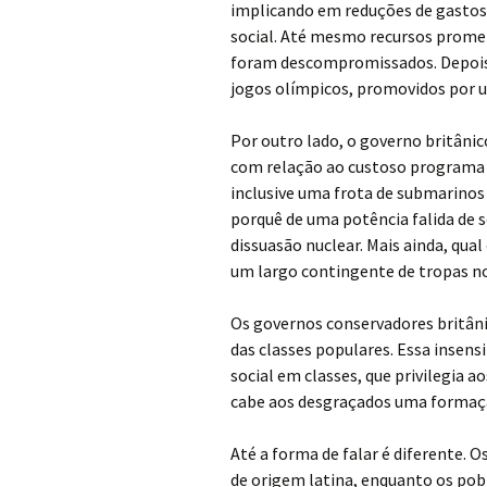
implicando em reduções de gastos 
social. Até mesmo recursos promet
foram descompromissados. Depois 
jogos olímpicos, promovidos por u
Por outro lado, o governo britâni
com relação ao custoso programa 
inclusive uma frota de submarinos
porquê de uma potência falida de s
dissuasão nuclear. Mais ainda, qua
um largo contingente de tropas n
Os governos conservadores britânic
das classes populares. Essa insens
social em classes, que privilegia 
cabe aos desgraçados uma formação
Até a forma de falar é diferente.
de origem latina, enquanto os po