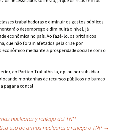
ez os necessitados sofrerão, já que os ricos têm os
 classes trabalhadoras e diminuir os gastos públicos
mentará o desemprego e diminuirá o nível, já
ade econômica no país. Ao fazê-lo, os britânicos
ina, que não foram afetados pela crise por
 econômico mediante a prosperidade social e com o
erior, do Partido Trabalhista, optou por subsidiar
olocando montanhas de recursos públicos no buraco
 a pagar a conta!
as nucleares y reniega del TNP
tica uso de armas nucleares e renega o TNP
→