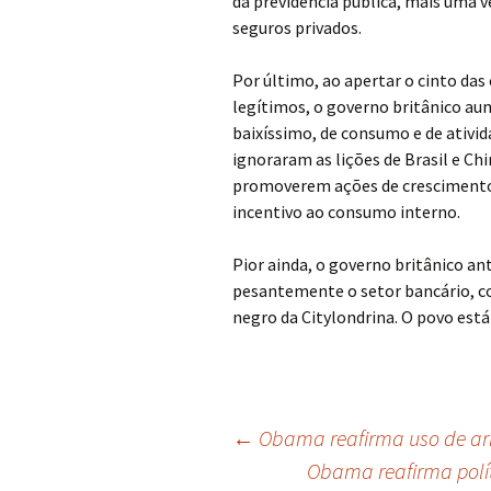
da previdência pública, mais uma v
seguros privados.
Por último, ao apertar o cinto das
legítimos, o governo britânico au
baixíssimo, de consumo e de ativid
ignoraram as lições de Brasil e Ch
promoverem ações de crescimento
incentivo ao consumo interno.
Pior ainda, o governo britânico ant
pesantemente o setor bancário, c
negro da Citylondrina. O povo está
Navegação
←
Obama reafirma uso de arm
Obama reafirma polí