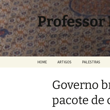
Pular
para
o
Professor
conteúdo
Sítio Acadêmico
HOME
ARTIGOS
PALESTRAS
Governo br
pacote de 