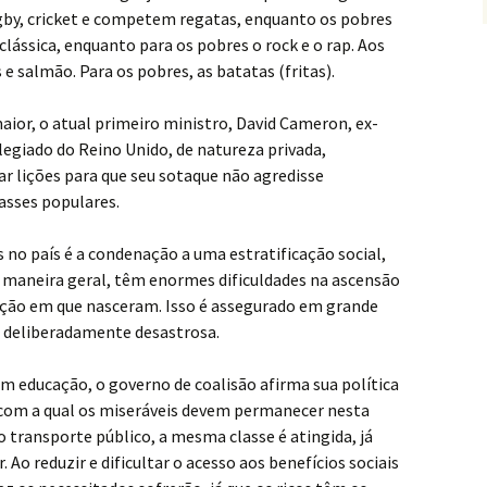
rugby, cricket e competem regatas, enquanto os pobres
clássica, enquanto para os pobres o rock e o rap. Aos
 e salmão. Para os pobres, as batatas (fritas).
aior, o atual primeiro ministro, David Cameron, ex-
legiado do Reino Unido, de natureza privada,
r lições para que seu sotaque não agredisse
asses populares.
es no país é a condenação a uma estratificação social,
 maneira geral, têm enormes dificuldades na ascensão
ação em que nasceram. Isso é assegurado em grande
al deliberadamente desastrosa.
m educação, o governo de coalisão afirma sua política
 com a qual os miseráveis devem permanecer nesta
 transporte público, a mesma classe é atingida, já
Ao reduzir e dificultar o acesso aos benefícios sociais