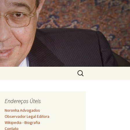
Pesquisar
por:
Endereços Úteis
Noronha Advogados
Observador Legal Editora
Wikipedia - Biografia
Contato