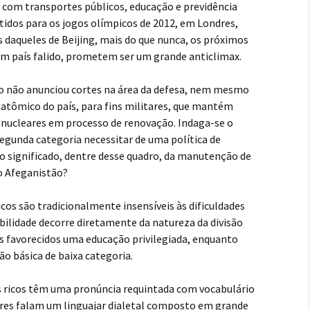
com transportes públicos, educação e previdência
idos para os jogos olímpicos de 2012, em Londres,
daqueles de Beijing, mais do que nunca, os próximos
m país falido, prometem ser um grande anticlimax.
co não anunciou cortes na área da defesa, nem mesmo
atômico do país, para fins militares, que mantém
 nucleares em processo de renovação. Indaga-se o
egunda categoria necessitar de uma política de
l o significado, dentre desse quadro, da manutenção de
o Afeganistão?
os são tradicionalmente insensíveis às dificuldades
ibilidade decorre diretamente da natureza da divisão
aos favorecidos uma educação privilegiada, enquanto
 básica de baixa categoria.
 Os ricos têm uma pronúncia requintada com vocabulário
bres falam um linguajar dialetal composto em grande