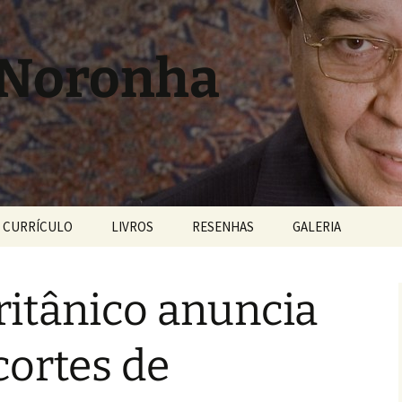
 Noronha
CURRÍCULO
LIVROS
RESENHAS
GALERIA
itânico anuncia
cortes de