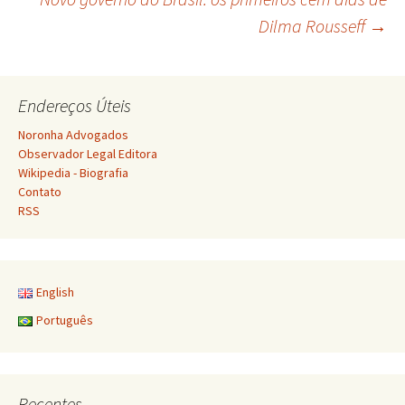
de
Dilma Rousseff
→
posts
Endereços Úteis
Noronha Advogados
Observador Legal Editora
Wikipedia - Biografia
Contato
RSS
English
Português
Recentes