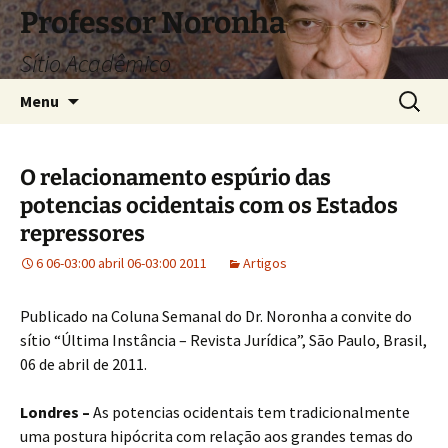
Pular
Professor Noronha
para
Sítio Acadêmico
o
conteúdo
Pesquis
Menu
por:
O relacionamento espúrio das
potencias ocidentais com os Estados
repressores
6 06-03:00 abril 06-03:00 2011
Artigos
Publicado na Coluna Semanal do Dr. Noronha a convite do
sítio “Última Instância – Revista Jurídica”, São Paulo, Brasil,
06 de abril de 2011.
Londres –
As potencias ocidentais tem tradicionalmente
uma postura hipócrita com relação aos grandes temas do