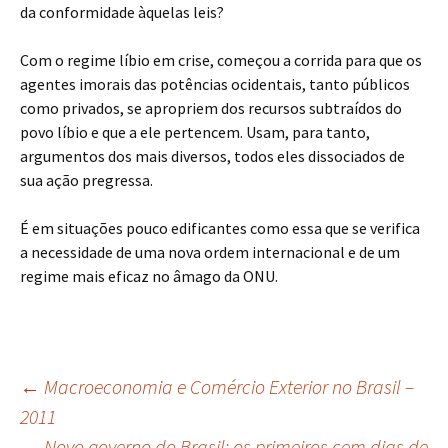
da conformidade àquelas leis?
Com o regime líbio em crise, começou a corrida para que os
agentes imorais das potências ocidentais, tanto públicos
como privados, se apropriem dos recursos subtraídos do
povo líbio e que a ele pertencem. Usam, para tanto,
argumentos dos mais diversos, todos eles dissociados de
sua ação pregressa.
É em situações pouco edificantes como essa que se verifica
a necessidade de uma nova ordem internacional e de um
regime mais eficaz no âmago da ONU.
Navegação
←
Macroeconomia e Comércio Exterior no Brasil –
2011
Novo governo do Brasil: os primeiros cem dias de