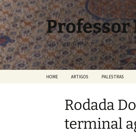
Pular
para
o
Professor
conteúdo
Sítio Acadêmico
HOME
ARTIGOS
PALESTRAS
Rodada Do
terminal a