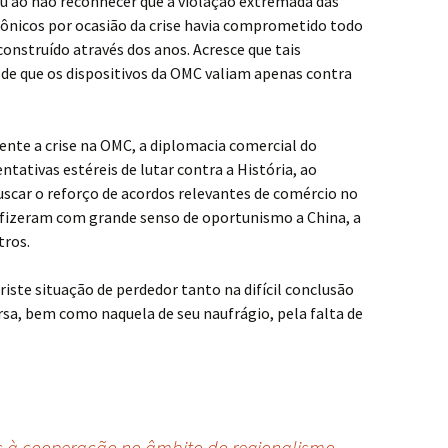
ou ao não reconhecer que a violação extremada das
ônicos por ocasião da crise havia comprometido todo
construído através dos anos. Acresce que tais
de que os dispositivos da OMC valiam apenas contra
nte a crise na OMC, a diplomacia comercial do
tativas estéreis de lutar contra a História, ao
car o reforço de acordos relevantes de comércio no
 fizeram com grande senso de oportunismo a China, a
tros.
riste situação de perdedor tanto na difícil conclusão
sa, bem como naquela de seu naufrágio, pela falta de
 à cooperação no âmbito do regionalismo