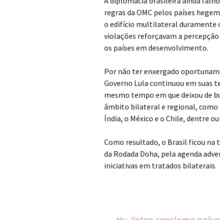
A diplomacia brasileira ainda falh
regras da OMC pelos países hegem
o edifício multilateral duramente 
violações reforçavam a percepção 
os países em desenvolvimento.
Por não ter enxergado oportuname
Governo Lula continuou em suas ten
mesmo tempo em que deixou de bus
âmbito bilateral e regional, como
Índia, o México e o Chile, dentre ou
Como resultado, o Brasil ficou na t
da Rodada Doha, pela agenda adver
iniciativas em tratados bilaterais.
←
Hu Jintao conclama países