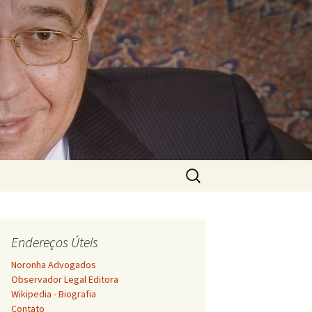
Pesquisar
por:
Endereços Úteis
Noronha Advogados
Observador Legal Editora
Wikipedia - Biografia
Contato